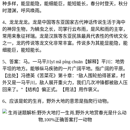
种多样，能显能隐，能细能巨，能短能长，春分时登天，秋分
时潜渊，呼风唤雨。
4、龙龙龙龙。龙是中国等东亚国家古代神话传说生活于海中
的神异生物，为鳞虫之长，司掌行云布雨，是风和雨的主宰，
常用来象征祥瑞。龙是汉族等东亚民族最具代表性的传统文化
之一，龙的传说等龙文化非常丰富。传说多为其能显能隐，能
细能巨，能短能长。
5、答案：马。一马平川yī mǎ píng chuān【解释】平川：地势
平坦的地方。能够纵马疾驰的一片广阔平地。指广阔的平原。
【出处】冯德英《苦菜花》第十章：“敌人围轮拍得甚紧，村
外又是一马平川，敌人展开重火力，我们几次冲锋都被敌人压
回来了。”【结构】偏正式。【用法】用作褒义。
6、应该是蛇的生肖，野外大地的意思是指爬行动物。