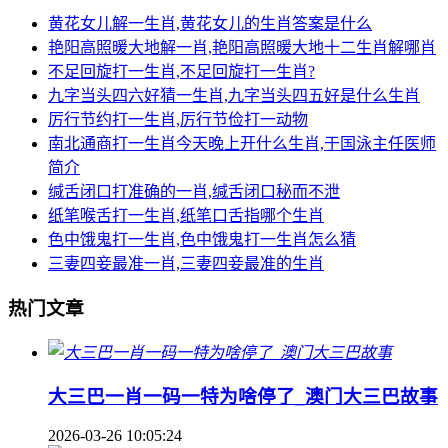
黄花女儿解一生肖,黄花女儿的生肖答案是什么
艳阳高照暖大地解一肖,艳阳高照暖大地十二生肖解哪肖
不足回旋打一生肖,不足回旋打一生肖?
九字当头四六好猜一生肖,九字当头四五好是什么生肖
厉行节约打一生肖,厉行节俭打一动物
南北通商打一生肖今天晚上开什么生肖,于国泳主任医师
简介
缄舌闭口打准确的一肖,缄舌闭口秘而不泄
纸笔喉舌打一生肖,纸笔口舌指哪个生肖
色中饿鬼打一生肖,色中饿鬼打一生肖怎么猜
三妻四妾最准一肖,三妻四妾最准的生肖
热门文章
大三巴一肖一码一特为啥停了_澳门大三巴故事
2026-03-26 10:05:24