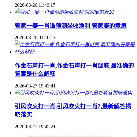
2026-03-26 11:40:17
管家一婆一肖谁预测坐收渔利 管家婆的意思
2026-03-26 01:10:13
作金石声打一肖,作金石声打一肖谜底,最准确的
答案是什么解释
2026-03-27 19:43:41
引风吹火打一肖,引风吹火打一肖?,最新解答揭
晓落实
2026-03-27 19:45:21
==============================