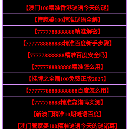
25
【澳门100精准香港谜语今天的谜】
28
【管家婆100精准谜语全解】
30
【7777788888888精准解密】
58
【7777788888888精准百度新手步骤】
73
【777778888888精准百度安全吗】
51
【7777788888888精准怎么用】
55
【挂牌之全篇100免费正版2025】
57
【77777788888888888百度怎么用】
59
【777778888精准靠谱吗实测】
60
【新澳门精准10期谜语百度】
61
【澳门管家婆100精准谜语今天的谜诸葛】