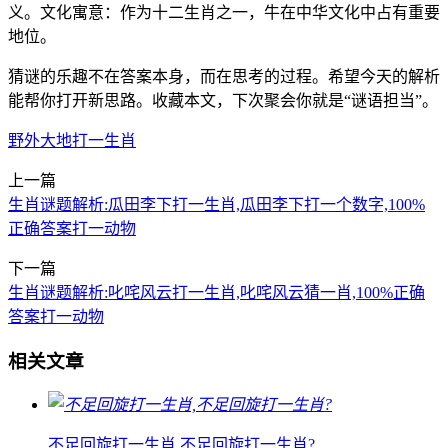
义。文化寓意：作为十二生肖之一，牛在中华文化中占有重要
地位。
猜谜的乐趣不在答案本身，而在思考的过程。希望今天的解析
能帮你打开新思路。收藏本文，下次聚会你就是“谜语担当”。
野外大地打一生肖
上一篇
生肖谜题解析:瓜田李下打一生肖,瓜田李下打一个数字,100%
正确答案打一动物
下一篇
生肖谜题解析:叱咤风云打一生肖,叱咤风云猜一肖,100%正确
答案打一动物
相关文章
不足回旋打一生肖,不足回旋打一生肖?