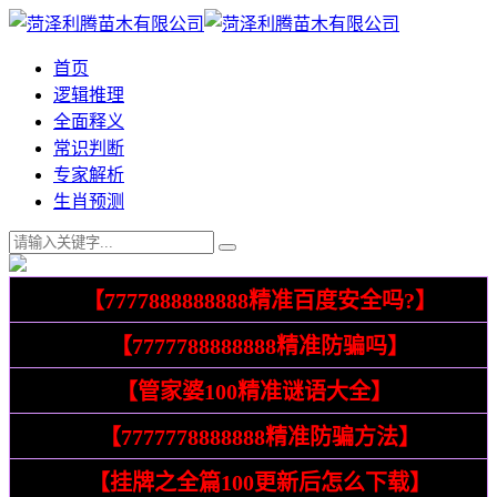
首页
逻辑推理
全面释义
常识判断
专家解析
生肖预测
76
【7777888888888精准百度安全吗?】
76
【7777788888888精准防骗吗】
7
【管家婆100精准谜语大全】
12
【7777778888888精准防骗方法】
19
【挂牌之全篇100更新后怎么下载】