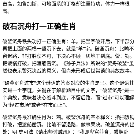
击高，如鲁加斯，可地面系的丁格却注重特功，体力一样很
高。
破石沉舟打一正确生肖
破釜沉舟铁头功打一正确生肖：羊。把釜字破开后，下半部分
再把上面的两横一竖沉下去，就是“羊”字。破釜沉舟：比喻不
留退路，非打胜仗不可，下决心不顾一切地干到底。釜：锅。
把饭锅打破，把渡船凿沉。《孙子兵法》所说的“焚舟破釜”虽
然也表示誓死决战的意义，但尚未形成后世常谈的典故故事。
“破釜沉舟过市”这个谜语的答案对应的生肖是马。这个谜语其
实是一个字谜，关键在于解析题目中的文字，”破釜沉舟”是一
个典故，意味着决心战斗到底，不留后路。而“过市”可以理解
为“经过市场”或者“在市面上”。
破釜沉舟最准确生肖为：鸡。破釜沉舟的基本释义：指把饭锅
打破，把渡船凿沉，比喻不留退路，做事果决。破釜沉舟的出
处：明·史可法《请出师讨贼疏》：“我即卑宫菲食，尝胆卧