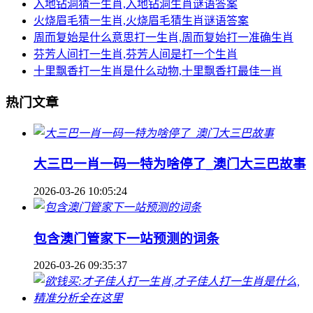
入地钻洞猜一生肖,入地钻洞生肖谜语答案
火烧眉毛猜一生肖,火烧眉毛猜生肖谜语答案
周而复始是什么意思打一生肖,周而复始打一准确生肖
芬芳人间打一生肖,芬芳人间是打一个生肖
十里飘香打一生肖是什么动物,十里飘香打最佳一肖
热门文章
大三巴一肖一码一特为啥停了_澳门大三巴故事
2026-03-26 10:05:24
包含澳门管家下一站预测的词条
2026-03-26 09:35:37