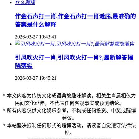
作金石声打一肖,作金石声打一肖谜底,最准确的
答案是什么解释
2026-03-27 19:43:41
引风吹火打一肖,引风吹火打一肖?,最新解答揭
晓落实
2026-03-27 19:45:21
==============================
* 本文内容为传统文化成语典故趣味解读，相关生肖属相仅为
民间文化延伸，不代表任何客观事实或预测结论。
* 所有内容仅供文化娱乐参考，不构成任何投资、中奖或赌博
建议。
* 本站坚决抵制任何形式的赌博活动，请读者自觉遵守法律法
规。
==============================