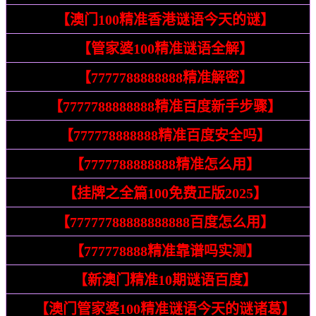
25
【澳门100精准香港谜语今天的谜】
28
【管家婆100精准谜语全解】
30
【7777788888888精准解密】
58
【7777788888888精准百度新手步骤】
73
【777778888888精准百度安全吗】
51
【7777788888888精准怎么用】
55
【挂牌之全篇100免费正版2025】
57
【77777788888888888百度怎么用】
59
【777778888精准靠谱吗实测】
60
【新澳门精准10期谜语百度】
61
【澳门管家婆100精准谜语今天的谜诸葛】