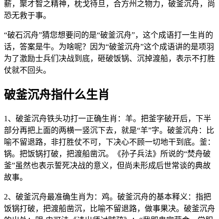
薪，聚才智之精神，枕戈待旦，合方州之物力，破釜沉舟，尚
恐无救于事。
“破石沉舟”猜您想要问的是“破釜沉舟”，这个成语打一生肖的
话，答案是牛。为啥呢？因为“破釜沉舟”这个成语讲的是项羽
为了激励士兵们决战到底，砸破饭锅、沉掉渡船，表示不打胜
仗就不回头。
破釜沉舟指什么生肖
1、破釜沉舟铁头功打一正确生肖：羊。把釜字破开后，下半
部分再把上面的两横一竖沉下去，就是“羊”字。破釜沉舟：比
喻不留退路，非打胜仗不可，下决心不顾一切地干到底。釜：
锅。把饭锅打破，把渡船凿沉。《孙子兵法》所说的“焚舟破
釜”虽然也表示誓死决战的意义，但尚未形成后世常谈的典故
故事。
2、破釜沉舟最准确生肖为：鸡。破釜沉舟的基本释义：指把
饭锅打破，把渡船凿沉，比喻不留退路，做事果决。破釜沉舟