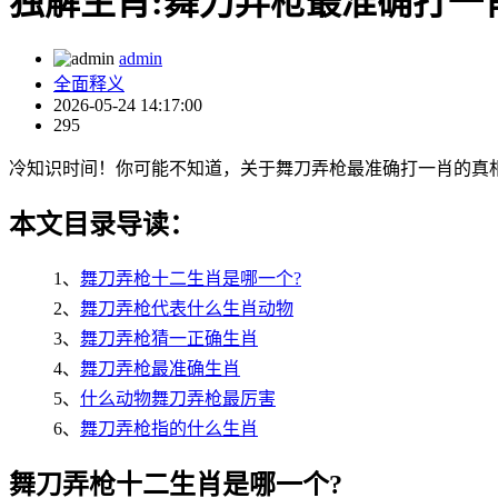
独解生肖:舞刀弄枪最准确打一肖
admin
全面释义
2026-05-24 14:17:00
295
冷知识时间！你可能不知道，关于舞刀弄枪最准确打一肖的真
本文目录导读：
1、
舞刀弄枪十二生肖是哪一个?
2、
舞刀弄枪代表什么生肖动物
3、
舞刀弄枪猜一正确生肖
4、
舞刀弄枪最准确生肖
5、
什么动物舞刀弄枪最厉害
6、
舞刀弄枪指的什么生肖
舞刀弄枪十二生肖是哪一个?