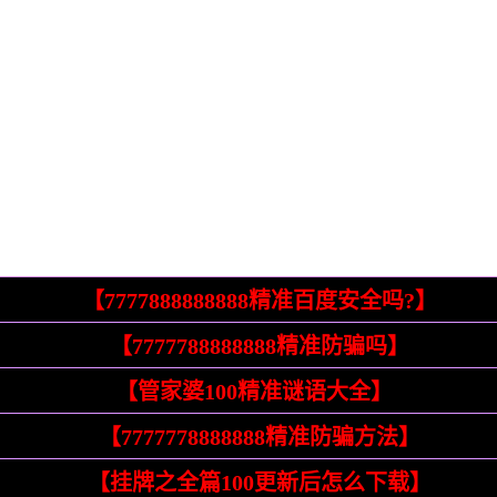
76
【7777888888888精准百度安全吗?】
76
【7777788888888精准防骗吗】
7
【管家婆100精准谜语大全】
12
【7777778888888精准防骗方法】
19
【挂牌之全篇100更新后怎么下载】