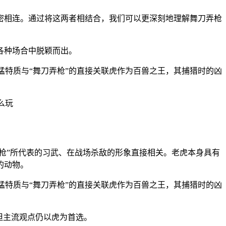
密相连。通过将这两者相结合，我们可以更深刻地理解舞刀弄枪
各种场合中脱颖而出。
猛特质与“舞刀弄枪”的直接关联虎作为百兽之王，其捕猎时的凶
枪”所代表的习武、在战场杀敌的形象直接相关。老虎本身具有
的动物。
猛特质与“舞刀弄枪”的直接关联虎作为百兽之王，其捕猎时的凶
但主流观点仍以虎为首选。