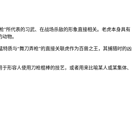
枪”所代表的习武、在战场杀敌的形象直接相关。老虎本身具有
的动物。
猛特质与“舞刀弄枪”的直接关联虎作为百兽之王，其捕猎时的凶
用于形容人使用刀枪棍棒的技艺，或者用来比喻某人或某集体、
。