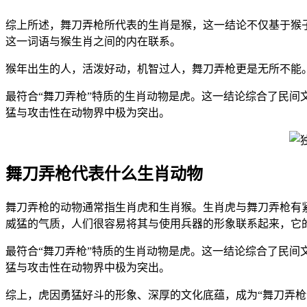
综上所述，舞刀弄枪所代表的生肖是猴，这一结论不仅基于猴
这一词语与猴生肖之间的内在联系。
猴年出生的人，活泼好动，机智过人，舞刀弄枪更是无所不能
最符合“舞刀弄枪”特质的生肖动物是虎。这一结论综合了民间
猛与攻击性在动物界中极为突出。
舞刀弄枪代表什么生肖动物
舞刀弄枪的动物通常指生肖虎和生肖猴。生肖虎与舞刀弄枪有紧
威猛的气质，人们很容易将其与使用兵器的形象联系起来，它
最符合“舞刀弄枪”特质的生肖动物是虎。这一结论综合了民间
猛与攻击性在动物界中极为突出。
综上，虎因勇猛好斗的形象、深厚的文化底蕴，成为“舞刀弄