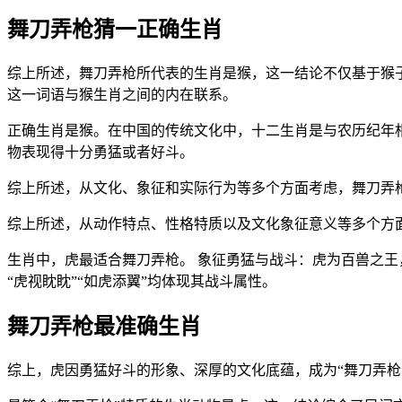
舞刀弄枪猜一正确生肖
综上所述，舞刀弄枪所代表的生肖是猴，这一结论不仅基于猴
这一词语与猴生肖之间的内在联系。
正确生肖是猴。在中国的传统文化中，十二生肖是与农历纪年
物表现得十分勇猛或者好斗。
综上所述，从文化、象征和实际行为等多个方面考虑，舞刀弄
综上所述，从动作特点、性格特质以及文化象征意义等多个方面
生肖中，虎最适合舞刀弄枪。 象征勇猛与战斗：虎为百兽之王
“虎视眈眈”“如虎添翼”均体现其战斗属性。
舞刀弄枪最准确生肖
综上，虎因勇猛好斗的形象、深厚的文化底蕴，成为“舞刀弄