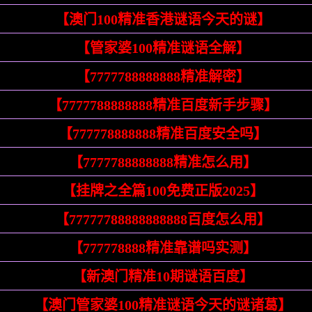
25
【澳门100精准香港谜语今天的谜】
28
【管家婆100精准谜语全解】
30
【7777788888888精准解密】
58
【7777788888888精准百度新手步骤】
73
【777778888888精准百度安全吗】
51
【7777788888888精准怎么用】
55
【挂牌之全篇100免费正版2025】
57
【77777788888888888百度怎么用】
59
【777778888精准靠谱吗实测】
60
【新澳门精准10期谜语百度】
61
【澳门管家婆100精准谜语今天的谜诸葛】