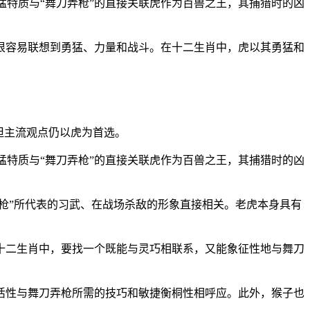
猛特质与“舞刀弄枪”的直接关联虎作为百兽之王，其捕猎时的凶
很容易联想到勇猛、力量和战斗。在十二生肖中，虎以其勇猛和
但主流观点仍以虎为首选。
猛特质与“舞刀弄枪”的直接关联虎作为百兽之王，其捕猎时的凶
枪”所代表的习武、在战场杀敌的形象直接相关。老虎本身具有
十二生肖中，要找一个既能与灵巧相联系，又能象征性地与舞刀
活性与舞刀弄枪所需的技巧和敏捷衡桐性相呼应。此外，猴子也
。