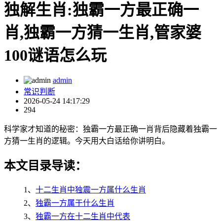
独解生肖:独霸一方最正确一
肖,独霸一方猜一生肖,管家婆
100谜语怎么玩
admin
常识判断
2026-05-24 14:17:29
294
科学家才知道的秘密：独霸一方最正确一肖背后隐藏着独霸一
方猜一生肖的逻辑。今天用大白话给你讲明白。
本文目录导读：
1、
十二生肖中独震一方属什么生肖
2、
独霸一方属于什么生肖
3、
独霸一方在十二生肖中代表