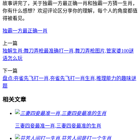
故事讲完了，关于独霸一方最正确一肖和独霸一方猜一生肖，
你有什么感想？欢迎评论区分享你的理解，每个人的角度都值
得被看见。
独霸一方最正确一肖
上一篇
独解生肖:舞刀弄枪最准确打一肖,舞刀弄枪图片,管家婆100谜
语怎么玩
下一篇
盘点:夯雀先飞打一肖,夯雀先飞打一肖生肖,推理能力的趣味谜
题
相关文章
三妻四妾最准一肖,三妻四妾最准的生肖