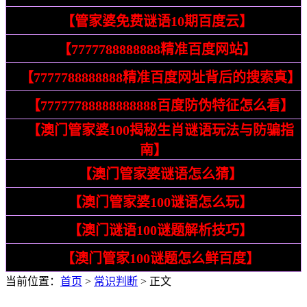
4
【管家婆免费谜语10期百度云】
9
【7777788888888精准百度网站】
10
【7777788888888精准百度网址背后的搜索真】
11
【77777788888888888百度防伪特征怎么看】
14
【澳门管家婆100揭秘生肖谜语玩法与防骗指
南】
15
【澳门管家婆谜语怎么猜】
16
【澳门管家婆100谜语怎么玩】
17
【澳门谜语100谜题解析技巧】
22
【澳门管家100谜题怎么鲜百度】
当前位置：
首页
>
常识判断
> 正文